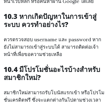
หน้าเว็บหลัก หรือค้นหาผ่าน Google ได้เลย
10.3 หากเกิดปัญหาในการเข้าสู่
ระบบ ควรทำอย่างไร?
ควรตรวจสอบ username และ password หาก
ยังไม่สามารถเข้าสู่ระบบได้ สามารถติดต่อเจ้า
หน้าที่เพื่อขอความช่วยเหลือ
10.4 มีโปรโมชั่นอะไรบ้างสำหรับ
สมาชิกใหม่?
สมาชิกใหม่สามารถรับโบนัสแรกเข้า หรือโปรโม
ชั่นเครดิตฟรี ซึ่งจะแตกต่างกันไปตามช่วงเวลา