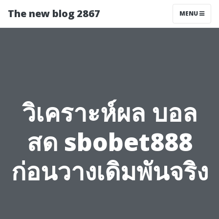
The new blog 2867
MENU
วิเคราะห์ผล บอล
สด sbobet888
ก่อนวางเดิมพันจริง